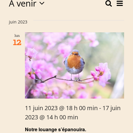
Évènements
À venir
Nav
Recherc
Rech
Liste
Sélectionnez
de
une
et
juin 2023
vu
date.
navig
lun
Év
12
de
vues
Évèn
11 juin 2023 @ 18 h 00 min
-
17 juin
2023 @ 14 h 00 min
Notre louange s’épanouira.