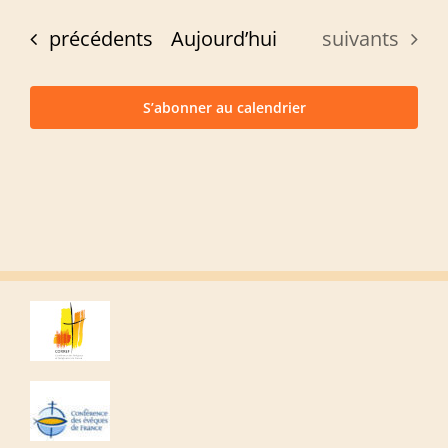
Évènements
Évènements
précédents
Aujourd’hui
suivants
S’abonner au calendrier