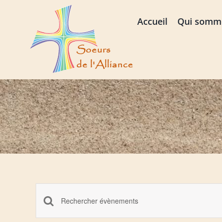
Passer
au
Accueil
Qui somm
contenu
Recherche
Saisir
mot-