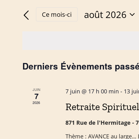
et
clé.
août 2026
Ce mois-ci
Rechercher
navigation
Sélectionnez
Évènements
une
par
de
date.
mot-
vues
clé.
Calendrier
Derniers Évènements pass
Évènements
de
JUIN
7 juin @ 17 h 00 min
-
13 ju
Évènements
7
2026
Retraite Spirituel
871 Rue de l'Hermitage - 7
Thème : AVANCE au large… L’in