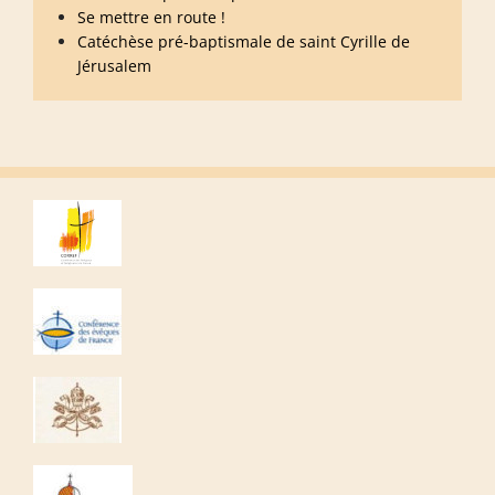
Se mettre en route !
Catéchèse pré-baptismale de saint Cyrille de
Jérusalem