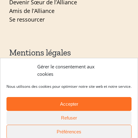
Devenir Sœur de l’Alliance
Amis de l’Alliance
Se ressourcer
Mentions légales
Gérer le consentement aux
Mentions légales
cookies
Politique de confidentialité
Nous utilisons des cookies pour optimiser notre site web et notre service.
Site réalisé par
ACCK
Accepter
Copyright Les sœurs de l’alliance 2026 |
Refuser
Engagement
|
Formation continue
|
Noviciat
|
Postulat
Préférences