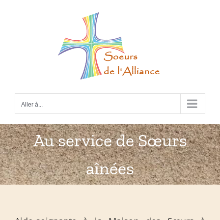
Passer
au
contenu
Aller à...
Au service de Sœurs
aînées