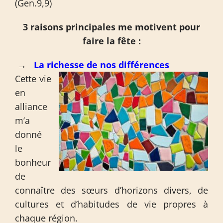
(Gen.9,9)
3 raisons principales me motivent pour
faire la fête :
→
La richesse de nos différences
Cette vie
en
alliance
m’a
donné
le
bonheur
de
connaître des sœurs d’horizons divers, de
cultures et d’habitudes de vie propres à
chaque région.