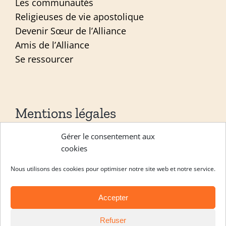
Les communautés
Religieuses de vie apostolique
Devenir Sœur de l’Alliance
Amis de l’Alliance
Se ressourcer
Mentions légales
Gérer le consentement aux
Mentions légales
cookies
Politique de confidentialité
Nous utilisons des cookies pour optimiser notre site web et notre service.
Site réalisé par
ACCK
Accepter
Copyright Les sœurs de l’alliance 2026 |
Refuser