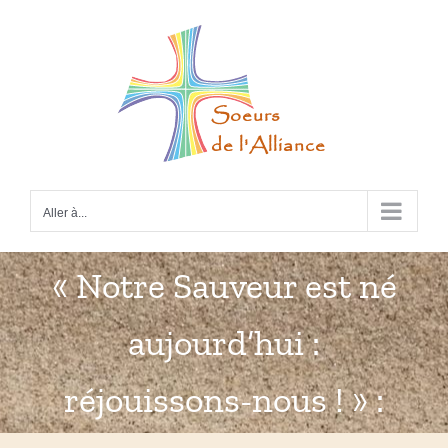
Passer
au
contenu
Aller à...
« Notre Sauveur est né
aujourd’hui :
réjouissons-nous ! » :