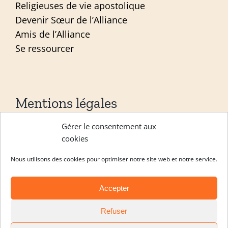
Religieuses de vie apostolique
Devenir Sœur de l’Alliance
Amis de l’Alliance
Se ressourcer
Mentions légales
Gérer le consentement aux
Mentions légales
cookies
Politique de confidentialité
Nous utilisons des cookies pour optimiser notre site web et notre service.
Site réalisé par
ACCK
Accepter
Copyright Les sœurs de l’alliance 2026 |
Refuser
Engagement
|
Formation continue
|
Noviciat
|