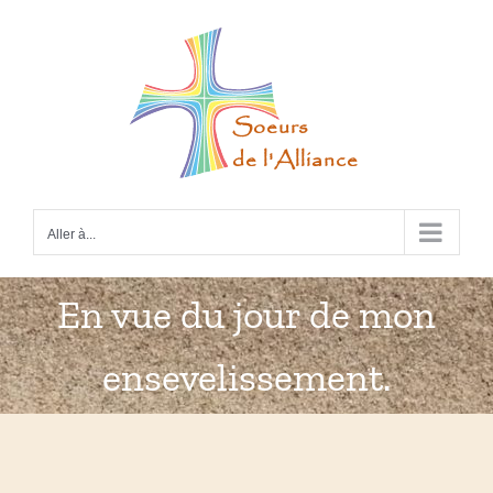
Passer
au
contenu
Aller à...
En vue du jour de mon
ensevelissement.