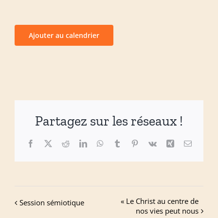
Ajouter au calendrier
Partagez sur les réseaux !
Facebook
X
Reddit
LinkedIn
WhatsApp
Tumblr
Pinterest
Vk
Xing
Email
« Le Christ au centre de
Session sémiotique
nos vies peut nous