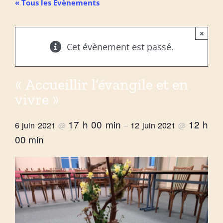
« Tous les Évènements
×
Cet évènement est passé.
« Accueillir l’évangile et en
vivre »
17 h 00 min
12 h
6 juin 2021
12 juin 2021
@
–
@
00 min