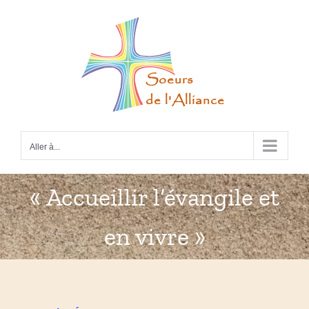
Passer
au
contenu
Aller à...
« Accueillir l’évangile et
en vivre »