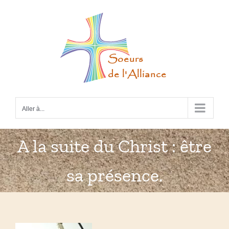
Passer
au
contenu
Aller à...
A la suite du Christ : être
sa présence.