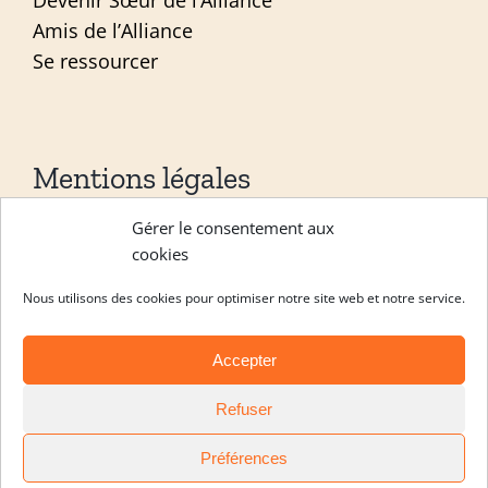
Amis de l’Alliance
Se ressourcer
Mentions légales
Gérer le consentement aux
Mentions légales
cookies
Politique de confidentialité
Nous utilisons des cookies pour optimiser notre site web et notre service.
Site réalisé par
ACCK
Accepter
Copyright Les sœurs de l’alliance 2026 |
Refuser
Engagement
|
Formation continue
|
Noviciat
|
Postulat
Préférences