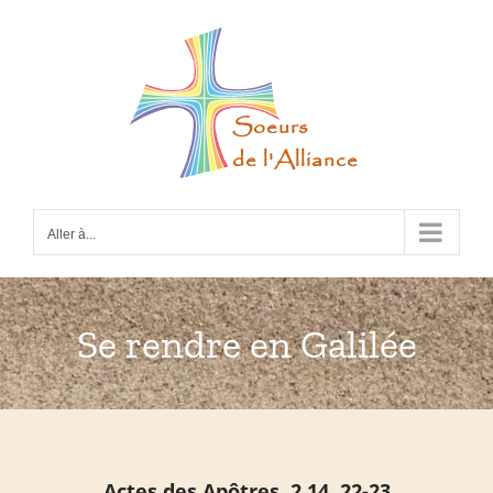
Passer
au
contenu
Aller à...
Se rendre en Galilée
Actes des Apôtres. 2,14. 22-23