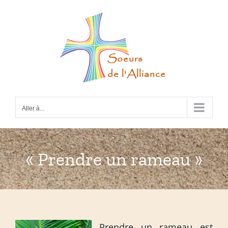
Passer
au
contenu
Aller à...
« Prendre un rameau »
Prendre un rameau est