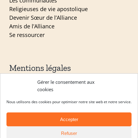
Les communautés
Religieuses de vie apostolique
Devenir Sœur de l’Alliance
Amis de l’Alliance
Se ressourcer
Mentions légales
Gérer le consentement aux
Mentions légales
cookies
Politique de confidentialité
Nous utilisons des cookies pour optimiser notre site web et notre service.
Site réalisé par
ACCK
Accepter
Copyright Les sœurs de l’alliance 2026 |
Refuser