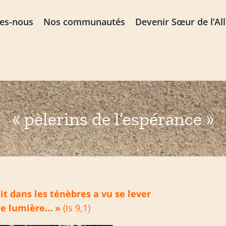
es-nous
Nos communautés
Devenir Sœur de l’Al
« pèlerins de l’espérance »
t dans les ténèbres a vu se lever
de lumière… »
(Is 9,1)