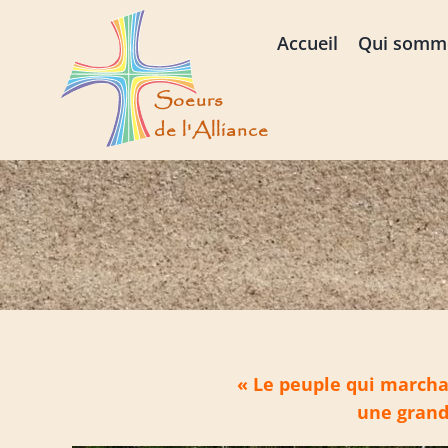
Passer
au
Accueil
Qui somm
contenu
« Le peuple qui marchai
une gran