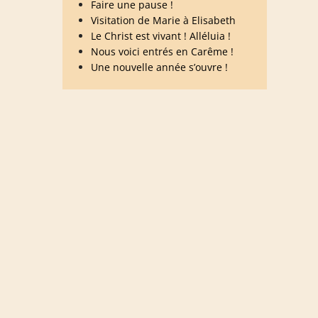
Faire une pause !
Visitation de Marie à Elisabeth
Le Christ est vivant ! Alléluia !
Nous voici entrés en Carême !
Une nouvelle année s’ouvre !