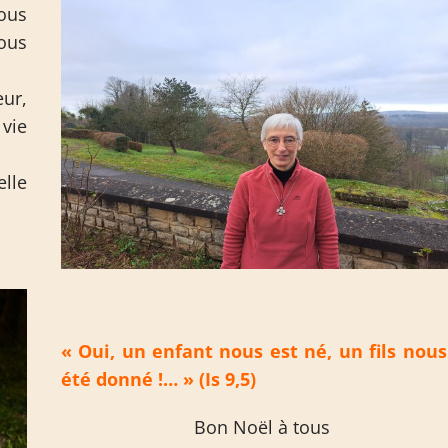
nous
nous
ur,
vie
lle
« Oui, un enfant nous est né, un fils nous
été donné !… » (Is 9,5)
Bon Noël à tous