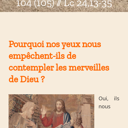
104 (105) // Lc 24,13-35
Pourquoi nos yeux nous
empêchent-ils de
contempler les merveilles
de Dieu ?
Oui, ils
nous