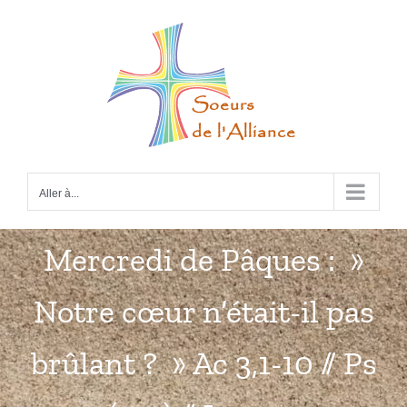
Passer
au
contenu
Aller à...
Mercredi de Pâques : »
Notre cœur n’était-il pas
brûlant ? » Ac 3,1-10 // Ps