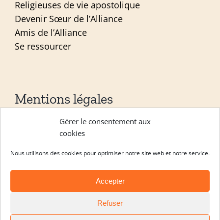
Religieuses de vie apostolique
Devenir Sœur de l’Alliance
Amis de l’Alliance
Se ressourcer
Mentions légales
Gérer le consentement aux
Mentions légales
cookies
Politique de confidentialité
Nous utilisons des cookies pour optimiser notre site web et notre service.
Site réalisé par
ACCK
Accepter
Copyright Les sœurs de l’alliance 2026 |
Refuser
Engagement
|
Formation continue
|
Noviciat
|