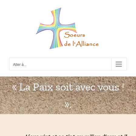
Passer
au
contenu
Aller à...
« La Paix soit avec vous !
».