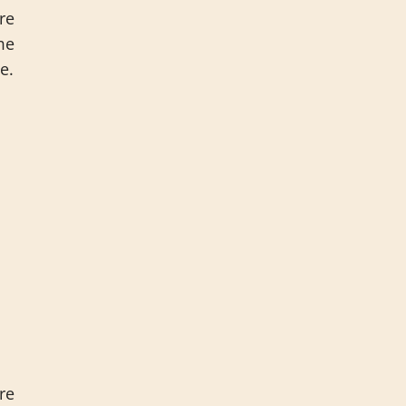
re
me
e.
re