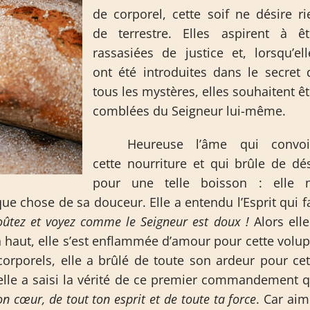
de corporel, cette soif ne désire ri
de terrestre. Elles aspirent à êt
rassasiées de justice et, lorsqu’ell
ont été introduites dans le secret 
tous les mystères, elles souhaitent êt
comblées du Seigneur lui-même.
Heureuse l’âme qui convoi
cette nourriture et qui brûle de dés
pour une telle boisson : elle n
que chose de sa douceur. Elle a entendu l’Esprit qui fa
ûtez et voyez comme le Seigneur est doux !
Alors elle
 haut, elle s’est enflammée d’amour pour cette volup
corporels, elle a brûlé de toute son ardeur pour cet
t elle a saisi la vérité de ce premier commandement q
n cœur, de tout ton esprit et de toute ta force
. Car aim