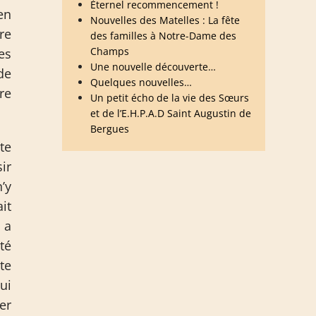
Éternel recommencement !
en
Nouvelles des Matelles : La fête
re
des familles à Notre-Dame des
Champs
es
Une nouvelle découverte…
de
Quelques nouvelles…
re
Un petit écho de la vie des Sœurs
et de l’E.H.P.A.D Saint Augustin de
Bergues
te
ir
’y
it
 a
té
te
ui
er