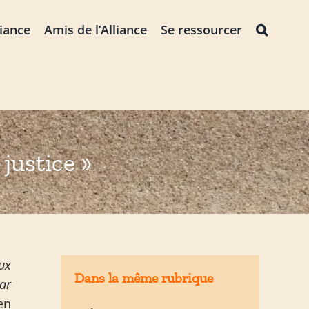
liance
Amis de l’Alliance
Se ressourcer
justice »
ux
Dans la même rubrique
car
en