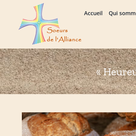
Passer
au
Accueil
Qui somm
contenu
« Heureu