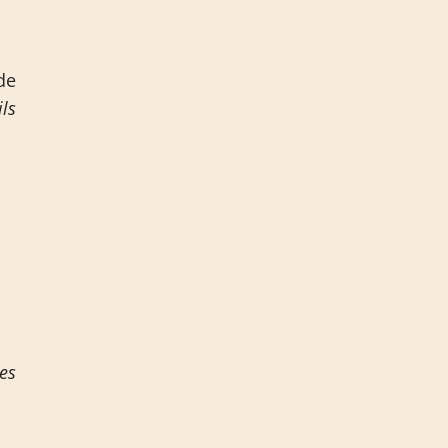
de
ls
a
es