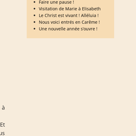
Faire une pause !
Visitation de Marie à Elisabeth
Le Christ est vivant ! Alléluia !
Nous voici entrés en Carême !
Une nouvelle année s’ouvre !
 à
 Et
us