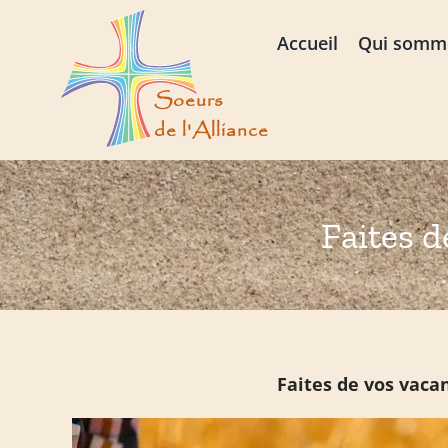
Passer
au
Accueil
Qui somm
contenu
Faites d
Faites de vos vacances la bé