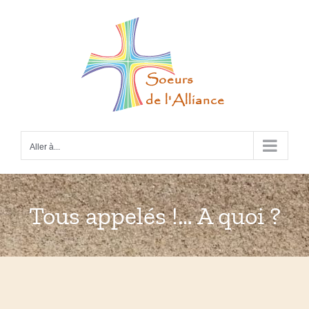
Passer
au
contenu
Aller à...
Tous appelés !… A quoi ?