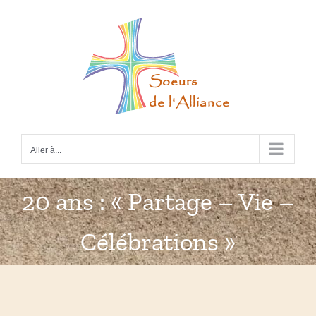
Passer
au
contenu
Aller à...
20 ans : « Partage – Vie –
Célébrations »